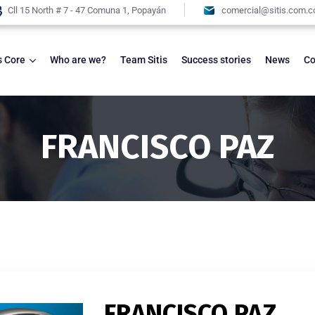
Cll 15 North # 7 - 47 Comuna 1, Popayán
comercial@sitis.com.c
s Core
Who are we?
Team Sitis
Success stories
News
Co
FRANCISCO PAZ
FRANCISCO PAZ