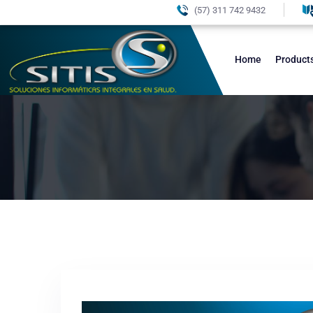
(57) 311 742 9432
Home
Product