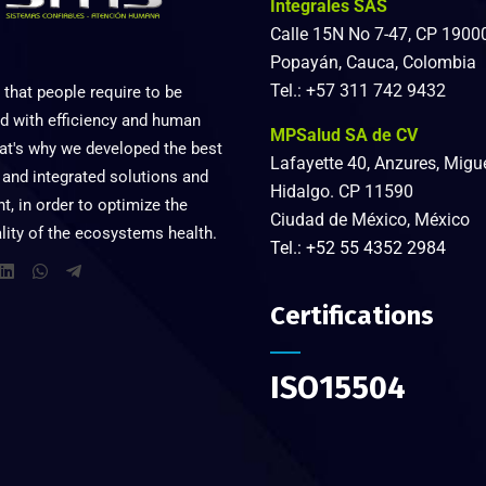
Integrales SAS
Calle 15N No 7-47, CP 1900
Popayán, Cauca, Colombia
Tel.: +57 311 742 9432
that people require to be
d with efficiency and human
MPSalud SA de CV
hat's why we developed the best
Lafayette 40, Anzures, Migu
 and integrated solutions and
Hidalgo. CP 11590
, in order to optimize the
Ciudad de México, México
lity of the ecosystems health.
Tel.:
+52 55 4352 2984
Certifications
ISO15504