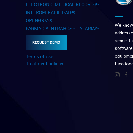
ELECTRONIC MEDICAL RECORD ®
INTEROPERABILIDAD®
OPENGRM®
We know 
FARMACIA INTRAHOSPITALARIA®
addresse
sense, t
REQUEST DEMO
software
equipment
Terms of use
Treatment policies
functiona